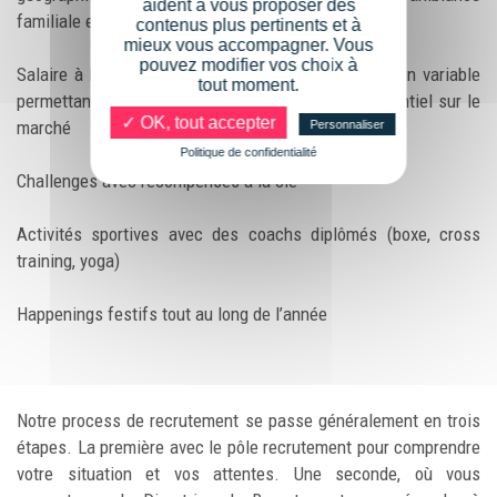
aident à vous proposer des
familiale et bienveillante)
contenus plus pertinents et à
mieux vous accompagner. Vous
pouvez modifier vos choix à
Salaire à la hauteur de votre investissement, avec un variable
tout moment.
permettant un package ambitieux et hyper concurrentiel sur le
✓ OK, tout accepter
marché
Personnaliser
Politique de confidentialité
Challenges avec récompenses à la clé
Activités sportives avec des coachs diplômés (boxe, cross
training, yoga)
Happenings festifs tout au long de l’année
Notre process de recrutement se passe généralement en trois
étapes. La première avec le pôle recrutement pour comprendre
votre situation et vos attentes. Une seconde, où vous