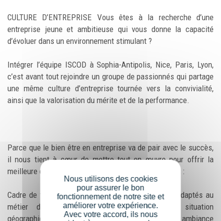
CULTURE D’ENTREPRISE Vous êtes à la recherche d’une
entreprise jeune et ambitieuse qui vous donne la capacité
d’évoluer dans un environnement stimulant ?
Intégrer l’équipe ISCOD à Sophia-Antipolis, Nice, Paris, Lyon,
c’est avant tout rejoindre un groupe de passionnés qui partage
une même culture d’entreprise tournée vers la convivialité,
ainsi que la valorisation du mérite et de la performance.
Parce que le bien être en entreprise va de pair avec le succès,
il nous tient à cœur de mettre tout en œuvre pour offrir la
meilleure qualité de vie possible à nos collaborateurs :
Nous utilisons des cookies
pour assurer le bon
Cadre de travail agréable (outils digitaux, bureaux adaptés au
fonctionnement de notre site et
améliorer votre expérience.
métier de commerciaux, salles de pauses, situation
Avec votre accord, ils nous
géographique permettant des accès faciles, ambiance